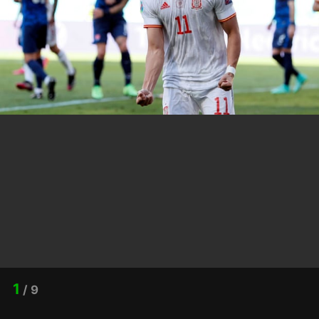
1
/
9