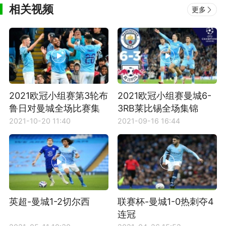
相关视频
更多
2021欧冠小组赛第3轮布
2021欧冠小组赛曼城6-
鲁日对曼城全场比赛集
3RB莱比锡全场集锦
锦
2021-10-20 11:40
2021-09-16 16:44
英超-曼城1-2切尔西
联赛杯-曼城1-0热刺夺4
连冠