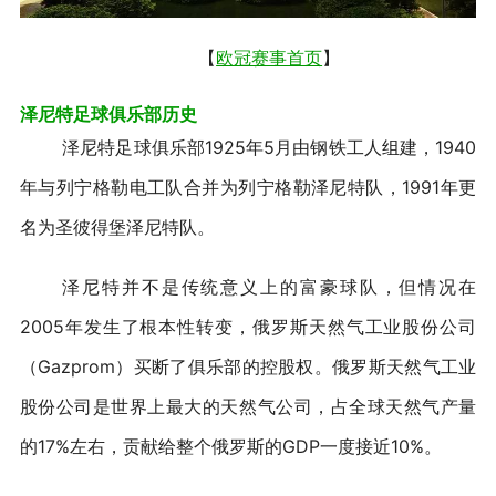
【
欧冠赛事首页
】
泽尼特足球俱乐部历史
泽尼特足球俱乐部1925年5月由钢铁工人组建，1940
年与列宁格勒电工队合并为列宁格勒泽尼特队，1991年更
名为圣彼得堡泽尼特队。
泽尼特并不是传统意义上的富豪球队，但情况在
2005年发生了根本性转变，俄罗斯天然气工业股份公司
（Gazprom）买断了俱乐部的控股权。俄罗斯天然气工业
股份公司是世界上最大的天然气公司，占全球天然气产量
的17%左右，贡献给整个俄罗斯的GDP一度接近10%。