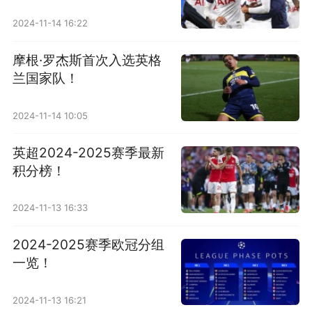
2024-11-14 16:22
摩根·罗杰斯首次入选英格
兰国家队！
2024-11-14 10:05
英超2024-2025赛季最新
积分榜！
2024-11-13 16:33
2024-2025赛季欧冠分组
一览！
2024-11-13 16:21