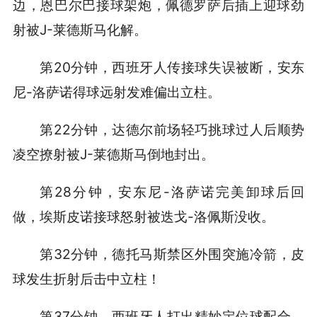
边，恩巴尔巴接球架炮，佩德罗萨后插上迎球劲
射被J-莱德斯马化解。
第20分钟，西班牙人传接球失误被断，安东
尼-洛萨诺得球远射发难偏出立柱。
第22分钟，达德尔前场轻巧挑球过人后顺势
凌空撩射被J-莱德斯马倒地封出。
第28分钟，安东尼-洛萨诺完美卸球后回
做，埃斯皮诺接球怒射被迭戈-洛佩斯没收。
第32分钟，德托马斯禁区外围突施冷箭，皮
球发生折射后击中立柱！
第37分钟，西班牙人打出精妙定位球配合，