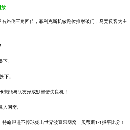
回放
亚右路倒三角回传，菲利克斯机敏跑位推射破门，马竞反客为主
判罚！
斯科换下。
曼换下。
择横传未能与队友形成默契错失良机！
些弹入网窝。
，特略跟进不停球兜出世界波直窜网窝，贝蒂斯1-1扳平比分！