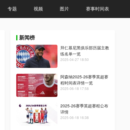
专题
视频
图片
赛事时间表
新闻榜
拜仁慕尼黑俱乐部历届主教
练名单一览
2025-04-27 18:50
阿森纳2025-26赛季英超赛
程时间表详情一览
2025-06-18 17:58
2025-26赛季英超赛程公布
详情
2025-06-18 16:38