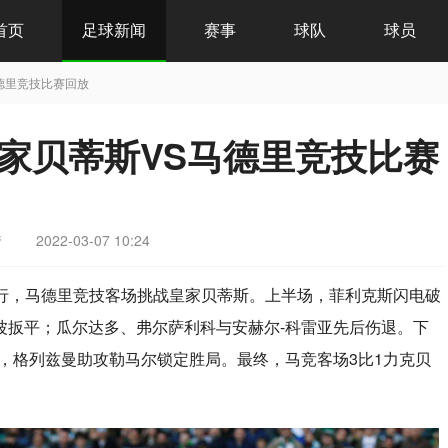
首页
足球新闻
赛事
球队
球员
马德里竞技比赛回放
轮皇家贝蒂斯VS马德里竞技比赛
梦
2022-03-07 10:24
续进行，马德里竞技客场挑战皇家贝蒂斯。上半场，菲利克斯闪电破
波扳平；瓜尔达多、弗尔萨利科与安赫尔-科雷亚先后伤退。下
，格列兹曼助攻勒马尔锁定胜局。最终，马竞客场3比1力克贝