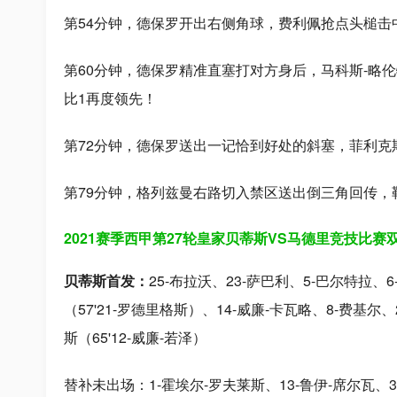
第54分钟，德保罗开出右侧角球，费利佩抢点头槌
第60分钟，德保罗精准直塞打对方身后，马科斯-略
比1再度领先！
第72分钟，德保罗送出一记恰到好处的斜塞，菲利
第79分钟，格列兹曼右路切入禁区送出倒三角回传
2021赛季西甲第27轮皇家贝蒂斯VS马德里竞技比赛
贝蒂斯首发：
25-布拉沃、23-萨巴利、5-巴尔特拉、6
（57'21-罗德里格斯）、14-威廉-卡瓦略、8-费基尔、
斯（65'12-威廉-若泽）
替补未出场：1-霍埃尔-罗夫莱斯、13-鲁伊-席尔瓦、3