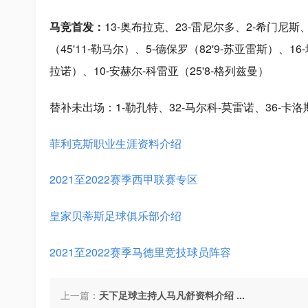
马竞首发：
13-奥布拉克、23-雷尼尔多、2-希门尼斯、
（45'11-勒马尔）、5-德保罗（82'9-苏亚雷斯）、16
拉诺）、10-安赫尔-科雷亚（25'8-格列兹曼）
替补未出场：1-勒孔特、32-马尔科-莫雷诺、36-卡洛
菲利克斯职业生涯资料介绍
2021至2022赛季西甲联赛专区
皇家贝蒂斯足球俱乐部介绍
2021至2022赛季马德里竞技球员阵容
上一篇：
天下足球主持人马凡舒资料介绍 ...