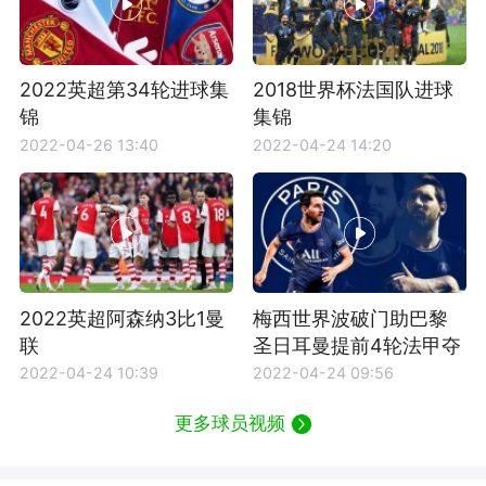
2022英超第34轮进球集
2018世界杯法国队进球
锦
集锦
2022-04-26 13:40
2022-04-24 14:20
2022英超阿森纳3比1曼
梅西世界波破门助巴黎
联
圣日耳曼提前4轮法甲夺
冠
2022-04-24 10:39
2022-04-24 09:56
更多球员视频