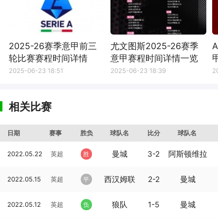
2025-26赛季意甲前三
尤文图斯2025-26赛季
轮比赛赛程时间详情
意甲赛程时间详情一览
2025-06-23 18:51
2025-06-23 18:39
2
相关比赛
日期
赛事
胜负
球队名
比分
球队名
曼城
3-2
阿斯顿维拉
2022.05.22
英超
胜
西汉姆联
2-2
曼城
2022.05.15
英超
平
狼队
1-5
曼城
2022.05.12
英超
负