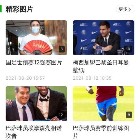
精彩图片
更多
6
10
国足世预赛12强赛图片
梅西加盟巴黎圣日耳曼
壁纸
2021-08-20 15:57
2021-08-12 10:35
12
8
巴萨球员埃摩森亮相诺
巴萨球员赛季前训练图
坎普
片