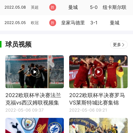
曼城
5-0
纽卡斯尔联
2022.05.08
英超
胜
皇家马德里
3-1
曼城
2022.05.05
欧冠
胜
球员视频
更多
2022欧联杯半决赛法兰
2022欧联杯半决赛罗马
克福vs西汉姆联视频集
VS莱斯特城比赛集锦
锦
2022-05-06 09:37
2022-05-06 09:21