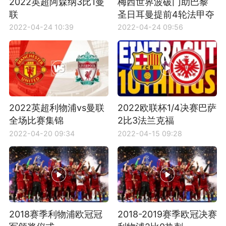
2022英超阿森纳3比1曼
梅西世界波破门助巴黎
联
圣日耳曼提前4轮法甲夺
冠
2022-04-24 10:39
2022-04-24 09:56
2022英超利物浦vs曼联
2022欧联杯1/4决赛巴萨
全场比赛集锦
2比3法兰克福
2022-04-20 09:34
2022-04-15 09:28
2018赛季利物浦欧冠冠
2018-2019赛季欧冠决赛