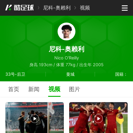
尼科-奥赖利
视频
尼科-奥赖利
Nico O'Reilly
身高 193cm / 体重 77kg / 出生年 2005
33号-后卫
曼城
国籍：
视频
首页
新闻
图片