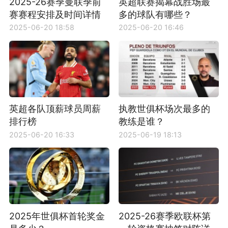
2025-26赛季曼联季前
英超联赛揭幕战胜场最
赛赛程安排及时间详情
多的球队有哪些？
2025-06-20 18:58
2025-06-20 16:46
英超各队顶薪球员周薪
执教世俱杯场次最多的
排行榜
教练是谁？
2025-06-20 16:33
2025-06-19 18:13
2025年世俱杯首轮奖金
2025-26赛季欧联杯第