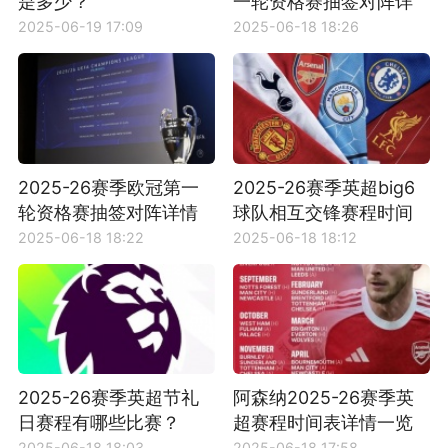
是多少？
一轮资格赛抽签对阵详
情
2025-06-19 17:09
2025-06-18 18:26
2025-26赛季欧冠第一
2025-26赛季英超big6
轮资格赛抽签对阵详情
球队相互交锋赛程时间
表详情
2025-06-18 18:22
2025-06-18 18:12
2025-26赛季英超节礼
阿森纳2025-26赛季英
日赛程有哪些比赛？
超赛程时间表详情一览
2025-06-18 18:03
2025-06-18 17:58