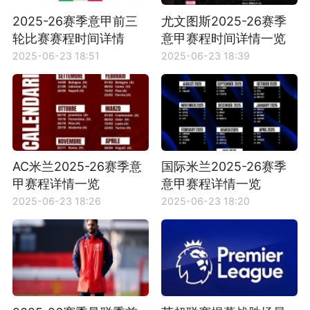
2025-26赛季意甲前三
尤文图斯2025-26赛季
轮比赛赛程时间详情
意甲赛程时间详情一览
2025-06-23 18:51
2025-06-23 18:39
AC米兰2025-26赛季意
国际米兰2025-26赛季
甲赛程详情一览
意甲赛程详情一览
2025-06-23 18:26
2025-06-23 18:20