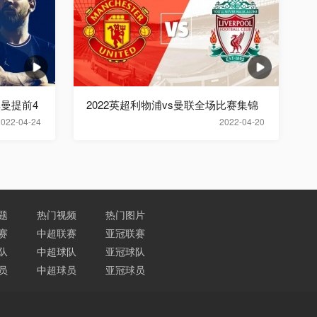
曼提前4
2022英超利物浦vs曼联全场比赛集锦
2022-04-24
2022-04-20
题
热门视频
热门图片
赛
中超联赛
亚冠联赛
队
中超球队
亚冠球队
员
中超球员
亚冠球员