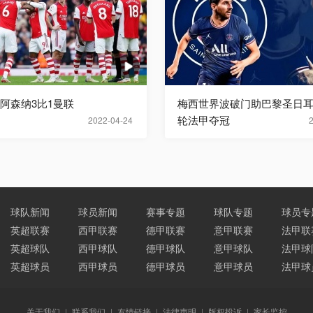
超阿森纳3比1曼联
梅西世界波破门助巴黎圣日耳
轮法甲夺冠
2022-04-24
球队新闻
球员新闻
赛事专题
球队专题
球员专
英超联赛
西甲联赛
德甲联赛
意甲联赛
法甲联
英超球队
西甲球队
德甲球队
意甲球队
法甲球
英超球员
西甲球员
德甲球员
意甲球员
法甲球
关于我们
|
联系我们
|
友情链接
|
法律声明
|
版权投诉
|
家长监控