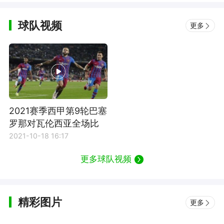
球队视频
更多
2021赛季西甲第9轮巴塞
罗那对瓦伦西亚全场比
赛集锦
2021-10-18 16:17
更多球队视频
精彩图片
更多