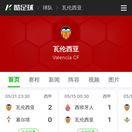
球队
瓦伦西亚
瓦伦西亚
Valencia CF
首页
赛程
新闻
阵容
视频
图片
05/21 23:30
西甲
05/15 00:30
西甲
05/1
2
1
瓦伦西亚
西班牙人
0
1
塞尔塔
瓦伦西亚
点击回看
点击回看