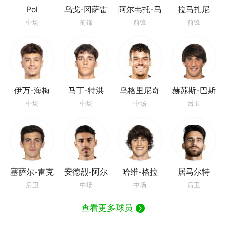
Pol
乌戈-冈萨雷
阿尔韦托-马
拉马扎尼
Trigueros
斯
里
中场
前锋
前锋
前锋
伊万-海梅
马丁-特洪
乌格里尼奇
赫苏斯-巴斯
克斯
中场
中场
中场
后卫
塞萨尔-雷克
安德烈-阿尔
哈维-格拉
居马尔特
尼
梅达
后卫
中场
中场
后卫
查看更多球员