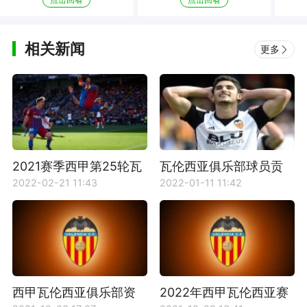
相关新闻
更多
2021赛季西甲第25轮瓦
瓦伦西亚俱乐部球员贡
伦西亚对阵巴塞罗那比
萨洛·格德斯资料介绍
2022-02-21 11:43
2022-01-11 11:42
赛回放
西甲瓦伦西亚俱乐部资
2022年西甲瓦伦西亚赛