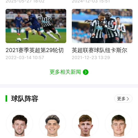
地面对抗成功榜前十有
对抗榜前五名有哪些球
2025-05-27 18:02
2024-12-03 15:51
哪些球员？
员？
2021赛季英超第29轮切
英超联赛球队纽卡斯尔
尔西VS纽卡斯尔联比赛
联足球俱乐部资料介绍
2022-03-14 10:57
2021-12-23 13:29
回放
更多相关新闻
球队阵容
更多