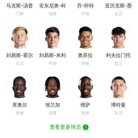
马克斯-汤普
安东尼奥-科
乔-怀特
亚历克斯-墨
森
尔德罗
菲
门将
前锋
中场
后卫
刘易斯-霍尔
刘易斯-米利
奥苏拉
利夫拉门托
后卫
中场
前锋
后卫
库奥尔
埃兰加
维萨
博特曼
前锋
前锋
前锋
后卫
查看更多球员