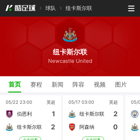
球队
纽卡斯尔联
纽卡斯尔联
Newcastle United
首页
赛程
新闻
阵容
视频
图片
05/22 23:00
英超
05/17 03:00
英超
05/
1
2
伯恩利
纽卡斯尔联
2
0
纽卡斯尔联
阿森纳
点击回看
点击回看