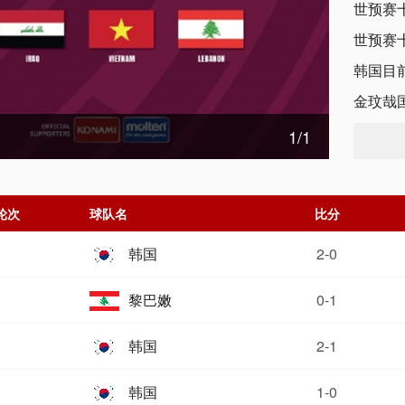
世预赛
世预赛
韩国目
金玟哉
202
1
/1
轮次
球队名
比分
韩国
2-0
黎巴嫩
0-1
韩国
2-1
韩国
1-0