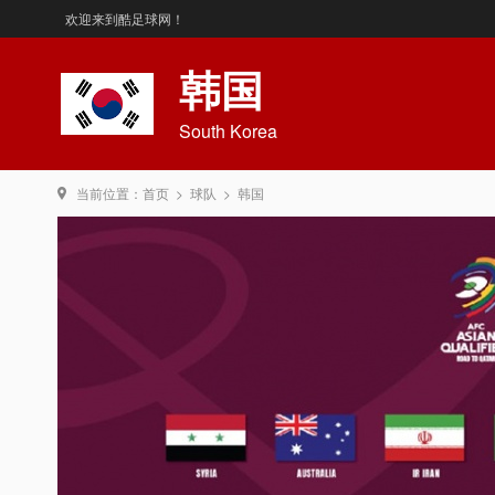
欢迎来到酷足球网！
韩国
South Korea
当前位置：
首页
>
球队
>
韩国