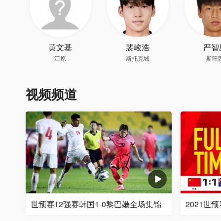
黄文基
裴峻浩
严智
江原
斯托克城
斯旺
视频频道
世预赛12强赛韩国1-0黎巴嫩全场集锦