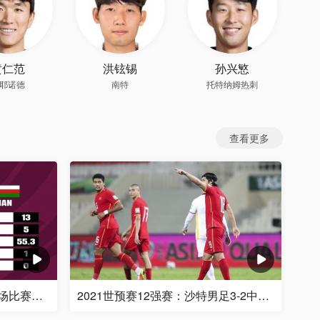
黄仁范
洪铉锡
孙兴慜
耶诺德
南特
托特纳姆热刺
查看更多
世预赛12强赛 中国vs阿曼 全场比赛集锦
2021世预赛12强赛：沙特男足3-2中国男足全场比赛集锦