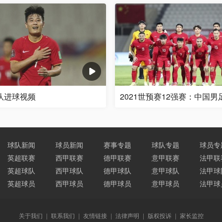
队进球视频
球队新闻
球员新闻
赛事专题
球队专题
球员专
英超联赛
西甲联赛
德甲联赛
意甲联赛
法甲联
英超球队
西甲球队
德甲球队
意甲球队
法甲球
英超球员
西甲球员
德甲球员
意甲球员
法甲球
关于我们
|
联系我们
|
友情链接
|
法律声明
|
版权投诉
|
家长监控