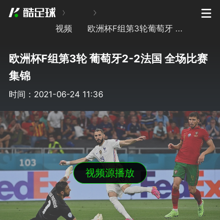
视频
欧洲杯F组第3轮葡萄牙 ...
欧洲杯F组第3轮 葡萄牙2-2法国 全场比赛
集锦
时间：2021-06-24 11:36
视频源播放