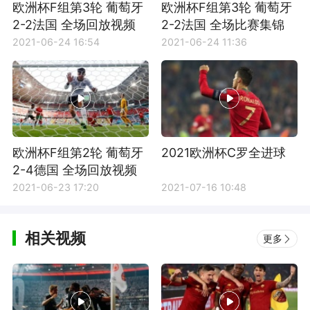
欧洲杯F组第3轮 葡萄牙
欧洲杯F组第3轮 葡萄牙
2-2法国 全场回放视频
2-2法国 全场比赛集锦
2021-06-24 16:54
2021-06-24 11:36
欧洲杯F组第2轮 葡萄牙
2021欧洲杯C罗全进球
2-4德国 全场回放视频
2021-06-23 17:20
2021-07-16 10:48
相关视频
更多