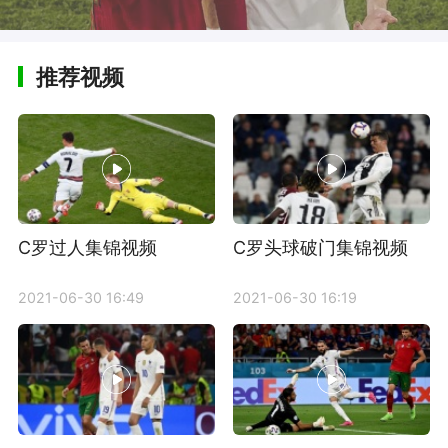
推荐视频
C罗过人集锦视频
C罗头球破门集锦视频
2021-06-30 16:49
2021-06-30 16:19