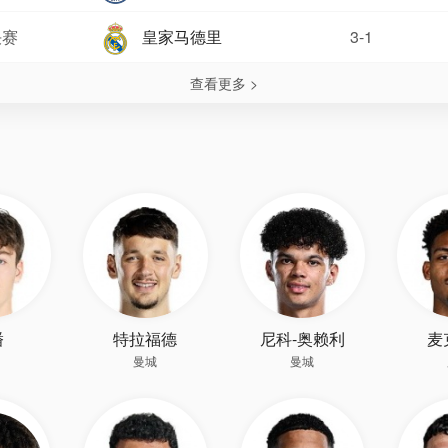
决赛
皇家马德里
3-1
查看更多 >
潘
特拉福德
尼科-奥赖利
麦
曼城
曼城