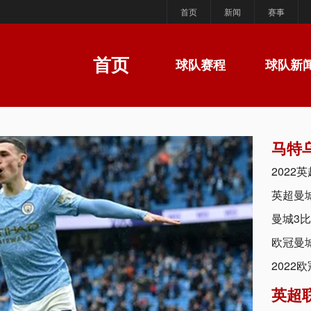
首页
新闻
赛事
首页
球队赛程
球队新
马特
2022
英超曼
曼城3比
欧冠曼
202
英超