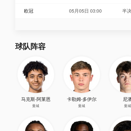
欧冠
05月05日 03:00
半
球队阵容
马克斯-阿莱恩
卡勒姆-多伊尔
尼
曼城
曼城
曼城