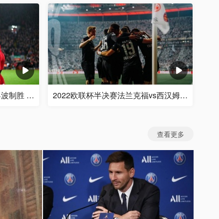
足总杯-拉什福德传射B费世界波制胜 曼联3-2逆转淘汰利物浦
2022欧联杯半决赛法兰克福vs西汉姆联视频集锦
查看更多