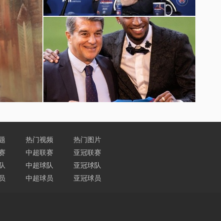
梅西加盟巴黎圣日耳曼壁纸
巴萨球员埃摩森亮相诺坎普
题
热门视频
热门图片
赛
中超联赛
亚冠联赛
队
中超球队
亚冠球队
员
中超球员
亚冠球员