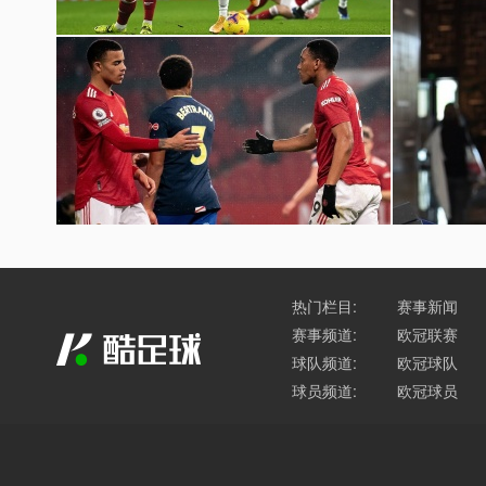
[英超]阿森纳0-0曼联
[英超]曼联9-0南安普顿
国足世预
热门栏目:
赛事新闻
赛事频道:
欧冠联赛
球队频道:
欧冠球队
球员频道:
欧冠球员