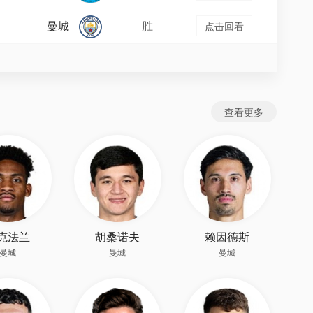
曼城
胜
点击回看
查看更多
克法兰
胡桑诺夫
赖因德斯
曼城
曼城
曼城