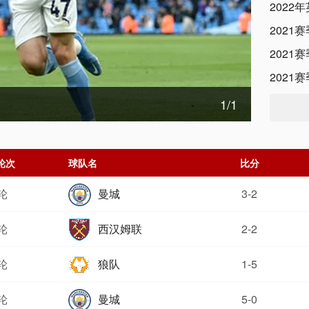
2022
2021
202
2021
202
1
/1
轮次
球队名
比分
轮
曼城
3-2
轮
西汉姆联
2-2
轮
狼队
1-5
轮
曼城
5-0