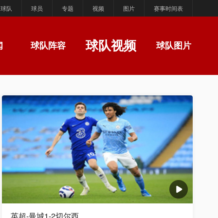
球队
球员
专题
视频
图片
赛事时间表
球队视频
闻
球队阵容
球队图片
英超-曼城1-2切尔西