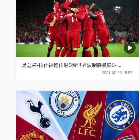
足总杯-拉什福德传射B费世界波制胜曼联3- ...
2021-02-03 15:57