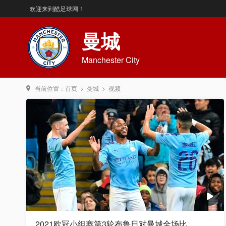
欢迎来到酷足球网！
曼城
Manchester City
当前位置：
首页
>
曼城
>
视频
2021欧冠小组赛第3轮布鲁日对曼城全场比 ...