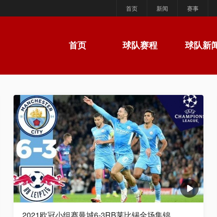
首页
新闻
赛事
首页
球队赛程
球队新
2021欧冠小组赛曼城6-3RB莱比锡全场集锦 ...