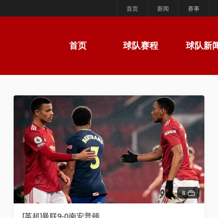
首页
新闻
赛事
首页
球队赛程
球队新
8
[英超]曼联9-0南安普顿