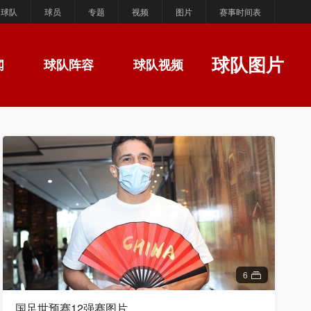
球队
球员
专题
视频
图片
赛事时间表
球队图片
闻
球队阵容
球队视频
6
国足世预赛12强赛图片